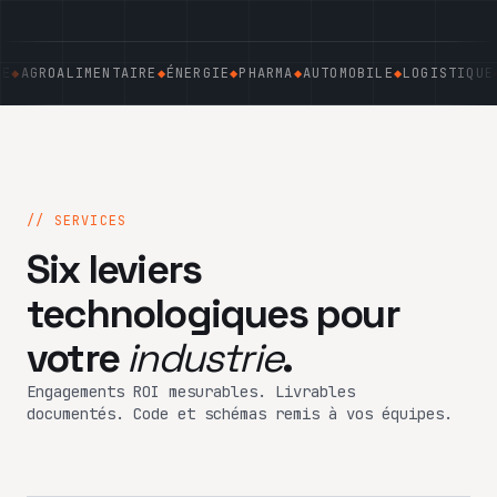
◆
AGROALIMENTAIRE
◆
ÉNERGIE
◆
PHARMA
◆
AUTOMOBILE
◆
LOGISTIQUE
◆
// SERVICES
Six leviers
technologiques pour
votre
industrie
.
Engagements ROI mesurables. Livrables
documentés. Code et schémas remis à vos équipes.